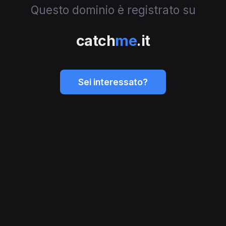
Questo dominio è registrato su
catch
me
.it
Sei interessato?