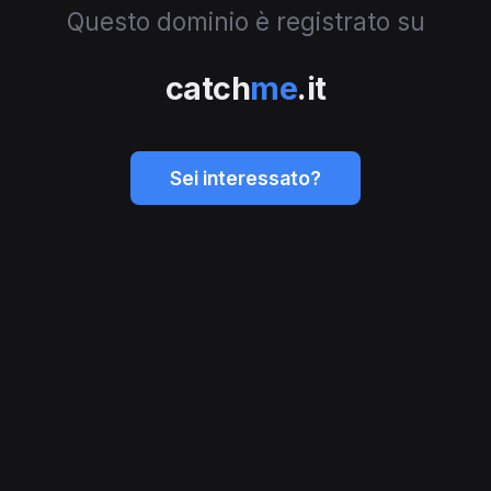
Questo dominio è registrato su
catch
me
.it
Sei interessato?