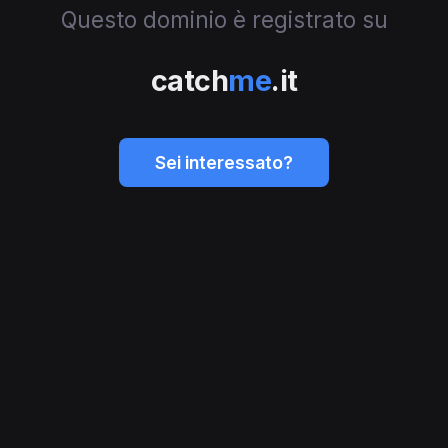
Questo dominio è registrato su
catch
me
.it
Sei interessato?