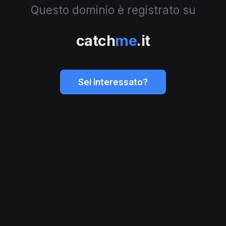
Questo dominio è registrato su
catch
me
.it
Sei interessato?