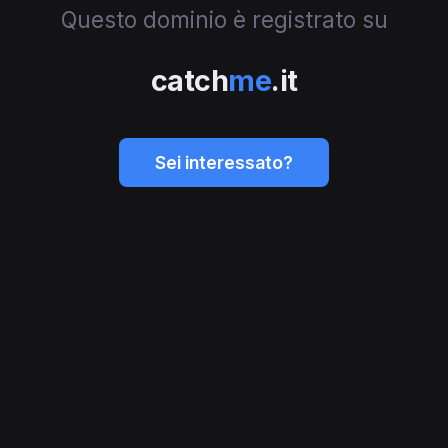
Questo dominio è registrato su
catch
me
.it
Sei interessato?