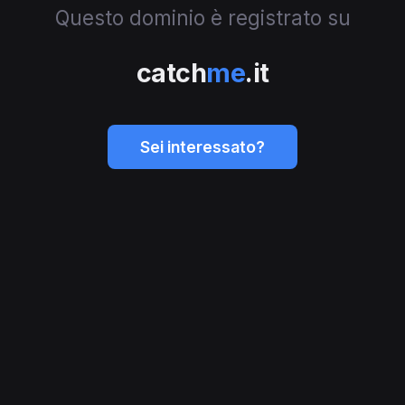
Questo dominio è registrato su
catch
me
.it
Sei interessato?