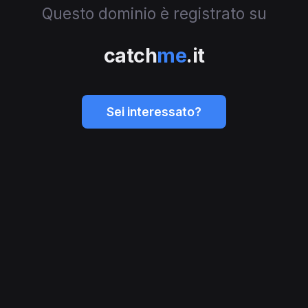
Questo dominio è registrato su
catch
me
.it
Sei interessato?