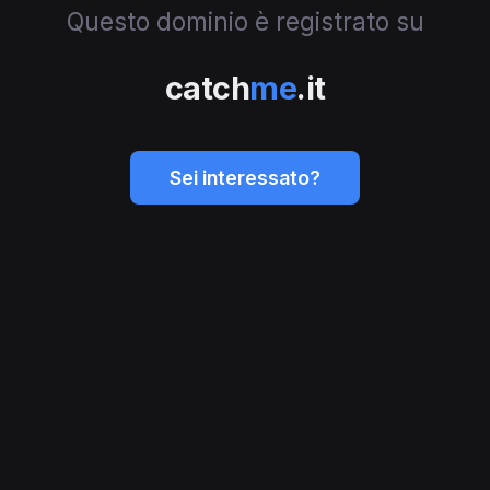
Questo dominio è registrato su
catch
me
.it
Sei interessato?