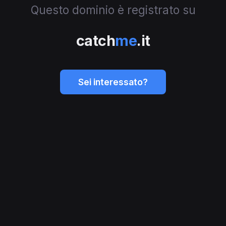
Questo dominio è registrato su
catch
me
.it
Sei interessato?