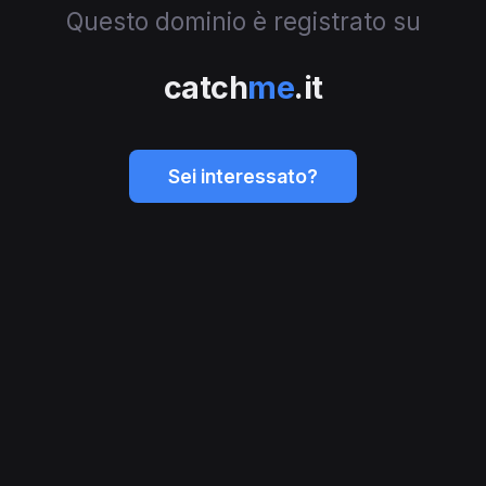
Questo dominio è registrato su
catch
me
.it
Sei interessato?