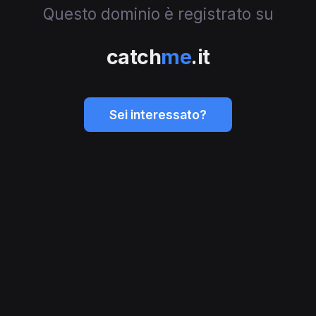
Questo dominio è registrato su
catch
me
.it
Sei interessato?