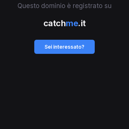
Questo dominio è registrato su
catch
me
.it
Sei interessato?