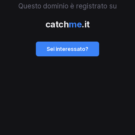
Questo dominio è registrato su
catch
me
.it
Sei interessato?