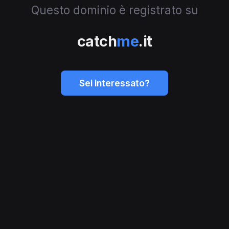
Questo dominio è registrato su
catch
me
.it
Sei interessato?