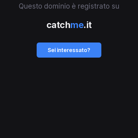
Questo dominio è registrato su
catch
me
.it
Sei interessato?