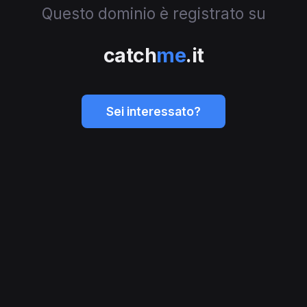
Questo dominio è registrato su
catch
me
.it
Sei interessato?