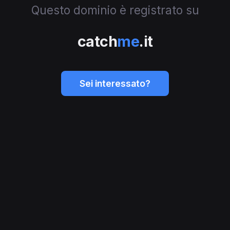
Questo dominio è registrato su
catch
me
.it
Sei interessato?