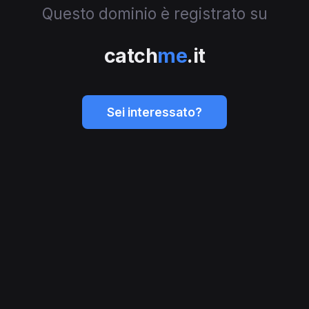
Questo dominio è registrato su
catch
me
.it
Sei interessato?