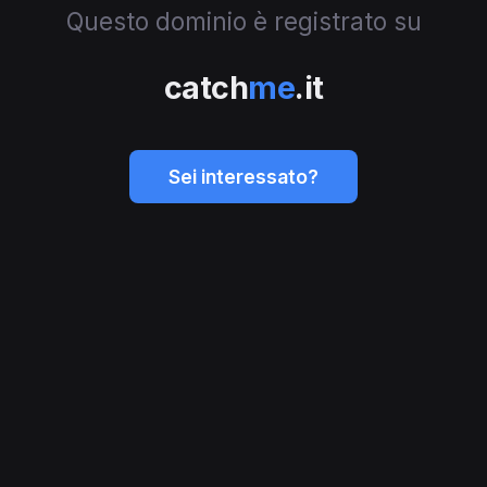
Questo dominio è registrato su
catch
me
.it
Sei interessato?