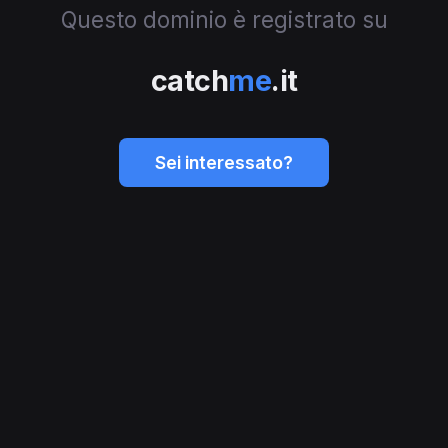
Questo dominio è registrato su
catch
me
.it
Sei interessato?