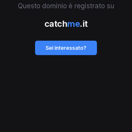
Questo dominio è registrato su
catch
me
.it
Sei interessato?