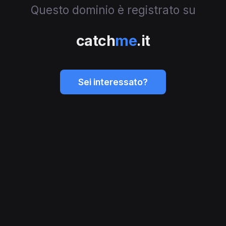
Questo dominio è registrato su
catch
me
.it
Sei interessato?