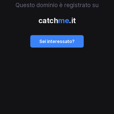
Questo dominio è registrato su
catch
me
.it
Sei interessato?