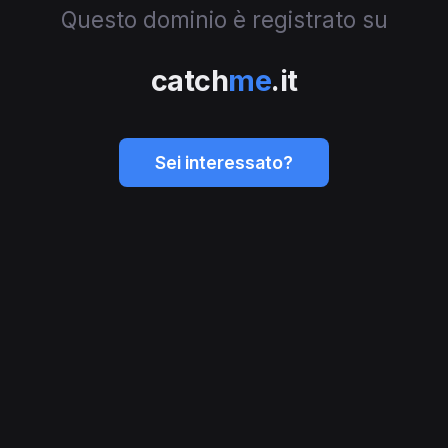
Questo dominio è registrato su
catch
me
.it
Sei interessato?