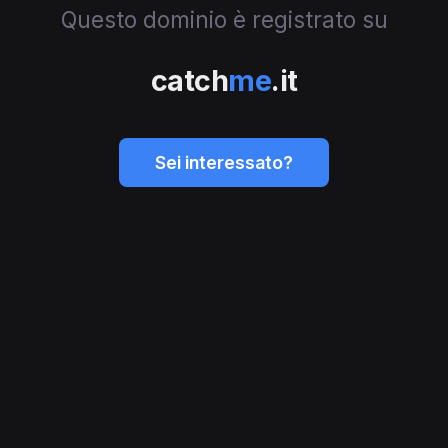
Questo dominio è registrato su
catch
me
.it
Sei interessato?