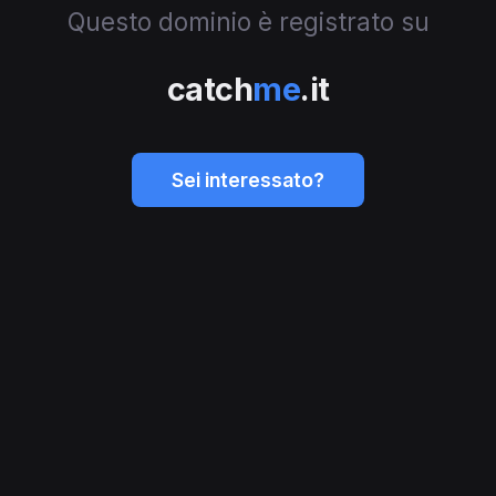
Questo dominio è registrato su
catch
me
.it
Sei interessato?