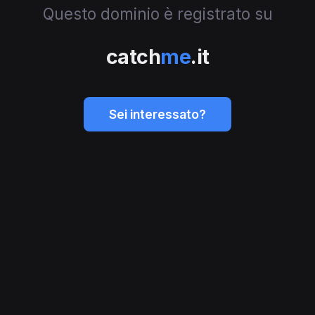
Questo dominio è registrato su
catch
me
.it
Sei interessato?