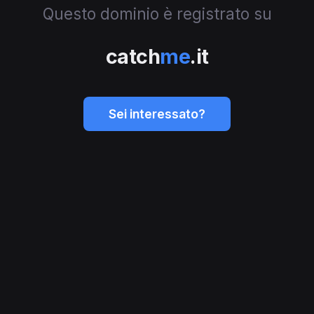
Questo dominio è registrato su
catch
me
.it
Sei interessato?