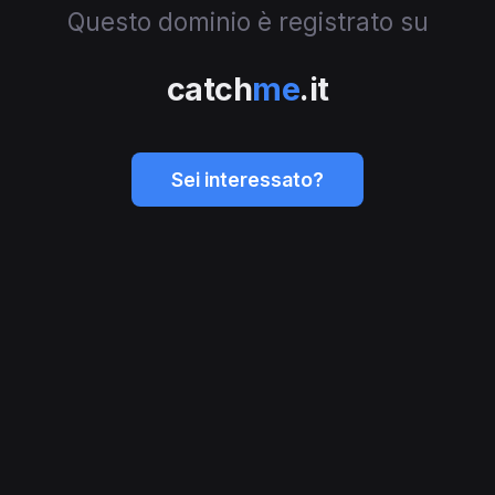
Questo dominio è registrato su
catch
me
.it
Sei interessato?