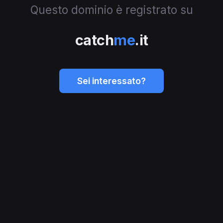
Questo dominio è registrato su
catch
me
.it
Sei interessato?