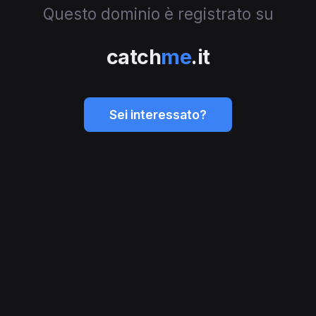
Questo dominio è registrato su
catch
me
.it
Sei interessato?