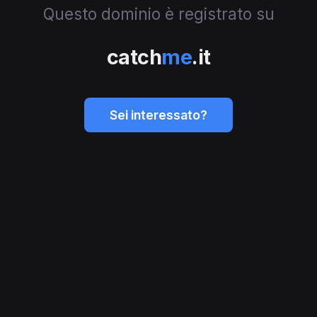
Questo dominio è registrato su
catch
me
.it
Sei interessato?