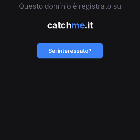
Questo dominio è registrato su
catch
me
.it
Sei interessato?