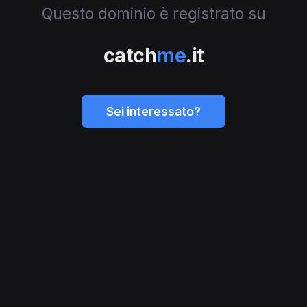
Questo dominio è registrato su
catch
me
.it
Sei interessato?