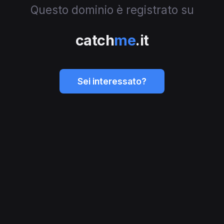
Questo dominio è registrato su
catch
me
.it
Sei interessato?