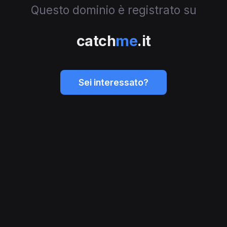
Questo dominio è registrato su
catch
me
.it
Sei interessato?