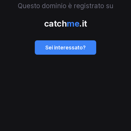
Questo dominio è registrato su
catch
me
.it
Sei interessato?