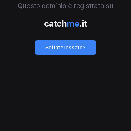
Questo dominio è registrato su
catch
me
.it
Sei interessato?